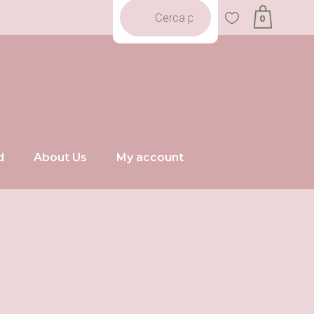
0
No products in the cart.
d
About Us
My account