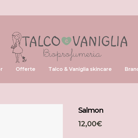
 i prodotti
Tutti i prodotti
etici
T&V Viso
 up
T&V Corpo
i
er
Offerte
Talco & Vaniglia skincare
Bran
Tutti i prodotti
T&V Viso
Salmon
T&V Corpo
12,00
€