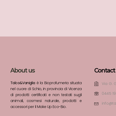
About us
Contact
Talco&Vaniglia
è la Bioprofumeria situata
Via G. G
nel cuore di Schio, in provincia di Vicenza
0445 1
di prodotti certificati e non testati sugli
animali, cosmesi naturale, prodotti e
info@ta
accessori per il Make Up Eco-Bio.