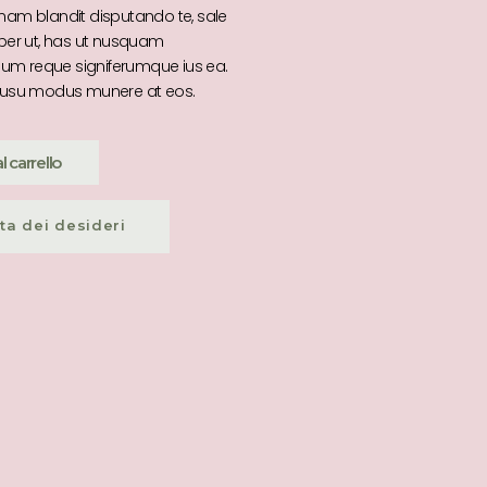
am blandit disputando te, sale
d per ut, has ut nusquam
m reque signiferumque ius ea.
s, usu modus munere at eos.
 carrello
sta dei desideri