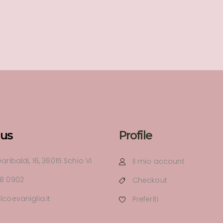
 us
Profile
aribaldi, 16, 36015 Schio VI
Il mio account
98 0902
Checkout
lcoevaniglia.it
Preferiti