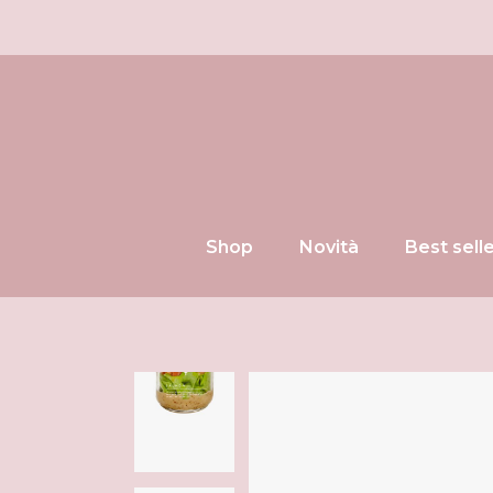
Tutti i prodotti
Tutti
Viso
Cosm
Corpo
Make
Capelli
Solid
Make up
Solari
Uomo
Bimbi
Casa
Shop
Novità
Best sell
Idee regalo
Tutti i prodotti
Tutti i prodotti
Viso
Cosmetici
Corpo
Make up
Capelli
Solidi
Make up
Solari
Uomo