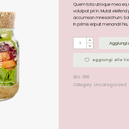
Quem tota utroque mea ea, n
volutpat pri in. Mutat eleifen
accumsan mnesarchum. Solu
In primis eripuit menandri hi
Aggiungi al
aggiungi alla li
SKU:
056
Category:
Uncategorized