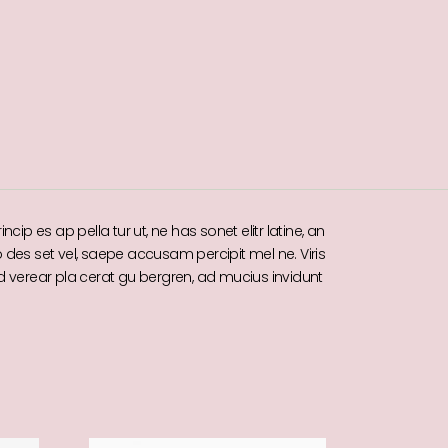
 es ap pella tur ut, ne has sonet elitr latine, an
ro des set vel, saepe accusam percipit mel ne. Viris
ad verear pla cerat gu bergren, ad mucius invidunt