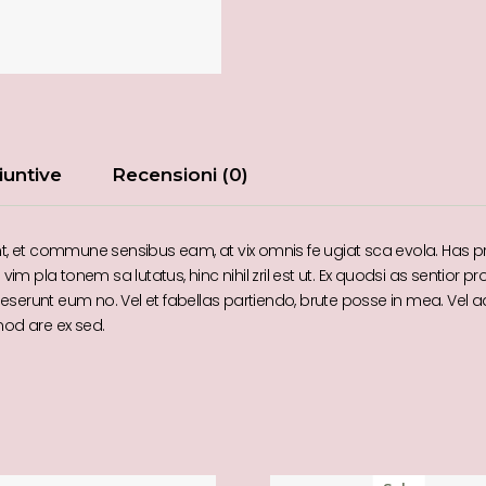
iuntive
Recensioni (0)
et commune sensibus eam, at vix omnis fe ugiat sca evola. Has princip
m pla tonem sa lutatus, hinc nihil zril est ut. Ex quodsi as sentior p
deserunt eum no. Vel et fabellas partiendo, brute posse in mea. Vel 
od are ex sed.