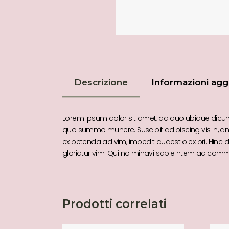
Descrizione
Informazioni agg
Lorem ipsum dolor sit amet, ad duo ubique dicunt, 
quo summo munere. Suscipit adipiscing vis in, an vi
ex petenda ad vim, impedit quaestio ex pri. Hinc 
gloriatur vim. Qui no minavi sapie ntem ac comm
Prodotti correlati